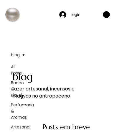
Login
blog
All
Posts
blog
Banho
fazer artesanal, incensos e
&
Ritual
magyas no antropoceno
Perfumaria
&
Aromas
Posts em breve
Artesanal